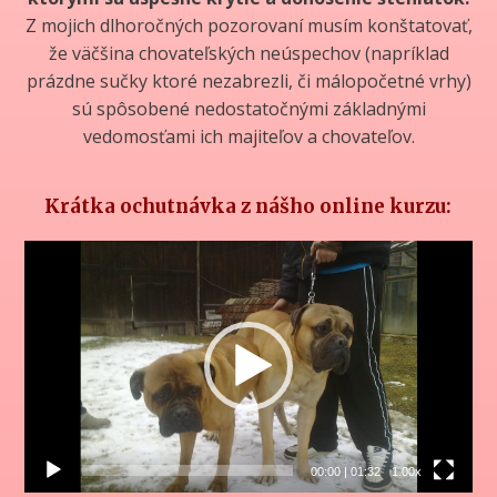
Z mojich dlhoročných pozorovaní musím konštatovať,
že väčšina chovateľských neúspechov (napríklad
prázdne sučky ktoré nezabrezli, či málopočetné vrhy)
sú spôsobené nedostatočnými základnými
vedomosťami ich majiteľov a chovateľov.
Krátka ochutnávka z nášho online kurzu:
Video
přehrávač
00:00
|
01:32
1.00x