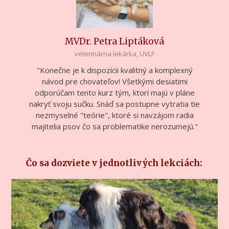
MVDr. Petra Liptáková
veterinárna lekárka, UVLF
"Konečne je k dispozícii kvalitný a komplexný
návod pre chovateľov! Všetkými desiatimi
odporúčam tento kurz tým, ktorí majú v pláne
nakryť svoju sučku. Snáď sa postupne vytratia tie
nezmyselné "teórie", ktoré si navzájom radia
majitelia psov čo sa problematike nerozumejú."
Čo sa dozviete v jednotlivých lekciách: