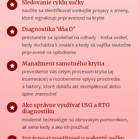
Sledovanie cyklu sučky
naučíte sa identifikovať vonkajšie prejavy a zmeny,
ktoré signalizujú pripravenosť na krytie
Diagnostika "dňa D"
prestanete sa spoliehať na odhady - treba vedieť,
kedy dochádza k ovulácii a kedy sú vajíčka skutočne
pripravené na oplodnenie
Manažment samotného krytia
prevedieme Vás celým procesom krytia (aj
inseminácie) a rozoberieme vplyvy prostredia
a faktory, ktoré dokážu akt skomplikovať alebo
úplne znemožniť
Ako správne využívať USG a RTG
diagnostiku
moderné technológie sú obrovským pomocníkom,
ak viete kedy a ako ich používať
Správnu starostlivosť o nakrytú sučku