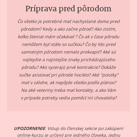
Príprava pred pôrodom
Čo všetko je potrebné mať nachystané doma pred
pôrodom? Kedy a ako začne pôrod? Ako zistím,
koľko šteniat mám očakávať ? Čo ak v čase pôrodu
nemôžem byť stále so sučkou? Čo by Vás pred
samotným pôrodom nemalo prekvapiť? Aké sú
najlepšie a najistejšie znaky prichádzajúceho
pôrodu? Ako vyzerajú prvé kontrakcie? Dokáže
sučke asistovať pri pôrode hocikto? Aké "poistky"
mať v zálohe, ak nepôjde všetko podľa plánov?
Na aké veteriny treba mať kontakty, a ako Vám
v prípade potreby vedia pomôcť iní chovatelia?
UPOZORNENIE
: Vstup do členskej sekcie po zakúpení
online-kurzu je určený pre jedného človeka, jednu