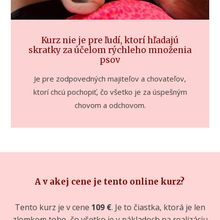
Kurz nie je pre ľudí, ktorí hľadajú
skratky za účelom rýchleho množenia
psov
Je pre zodpovedných majiteľov a chovateľov,
ktorí chcú pochopiť, čo všetko je za úspešným
chovom a odchovom.
A v akej cene je tento online kurz?
Tento kurz je v cene
109 €
. Je to čiastka, ktorá je len
zlomkom toho, čo všetko je v nákladoch na realizáciu