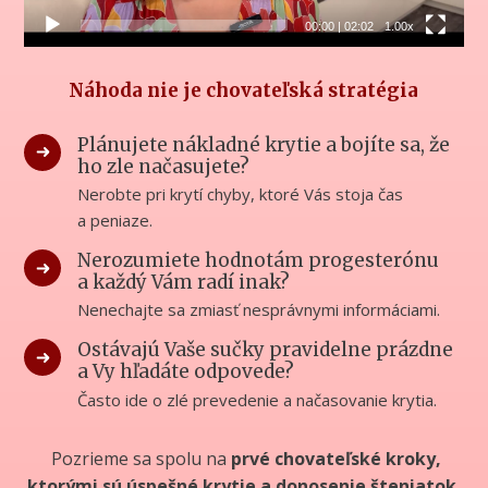
00:00
|
02:02
1.00x
Náhoda nie je chovateľská stratégia
Plánujete nákladné krytie a bojíte sa, že
ho zle načasujete?
Nerobte pri krytí chyby, ktoré Vás stoja čas
a peniaze.
Nerozumiete hodnotám progesterónu
a každý Vám radí inak?
Nenechajte sa zmiasť nesprávnymi informáciami.
Ostávajú Vaše sučky pravidelne prázdne
a Vy hľadáte odpovede?
Často ide o zlé prevedenie a načasovanie krytia.
Pozrieme sa spolu na
prvé chovateľské kroky,
ktorými sú úspešné krytie a donosenie šteniatok.