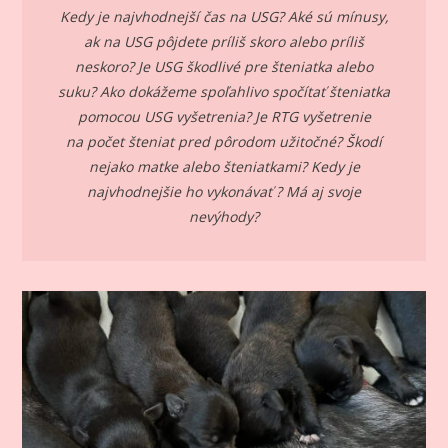
Kedy je najvhodnejší čas na USG? Aké sú mínusy,
ak na USG pôjdete príliš skoro alebo príliš
neskoro? Je USG škodlivé pre šteniatka alebo
suku? Ako dokážeme spoľahlivo spočítať šteniatka
pomocou USG vyšetrenia? Je RTG vyšetrenie
na počet šteniat pred pôrodom užitočné? Škodí
nejako matke alebo šteniatkami? Kedy je
najvhodnejšie ho vykonávať ? Má aj svoje
nevýhody?