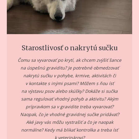
Starostlivosť o nakrytú sučku
Čomu sa vyvarovať po krytí, ak chcem zvýšiť šance
na úspešnú graviditu? Je potrebné obmedzovať
nakrytú sučku v pohybe, krmive, aktivitách či
v kontakte s inými psami? Môžem s ňou ísť
na výstavu psov alebo skúšky? Dokáže si sučka
sama regulovať vhodný pohyb a aktivitu? Akým
prípravkom sa v gravidite treba vyvarovať?
Naopak, čo je vhodné gravidnej sučke pridávať?
Aké javy vás môžu vystrašiť a čo je naopak
normálne? Kedy má blikať kontrolka a treba ísť
k veterinárovi?