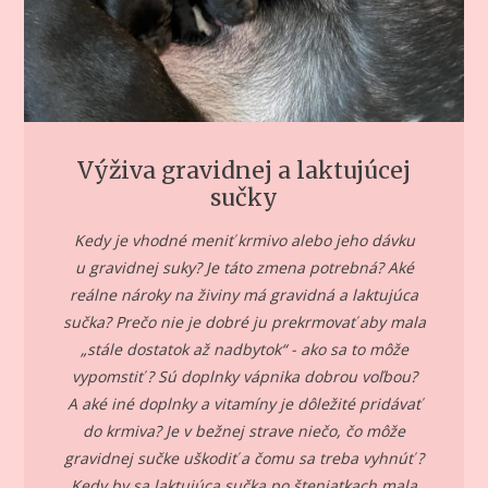
Výživa gravidnej a laktujúcej
sučky
Kedy je vhodné meniť krmivo alebo jeho dávku
u gravidnej suky? Je táto zmena potrebná? Aké
reálne nároky na živiny má gravidná a laktujúca
sučka? Prečo nie je dobré ju prekrmovať aby mala
„stále dostatok až nadbytok“ - ako sa to môže
vypomstiť ? Sú doplnky vápnika dobrou voľbou?
A aké iné doplnky a vitamíny je dôležité pridávať
do krmiva? Je v bežnej strave niečo, čo môže
gravidnej sučke uškodiť a čomu sa treba vyhnúť ?
Kedy by sa laktujúca sučka po šteniatkach mala