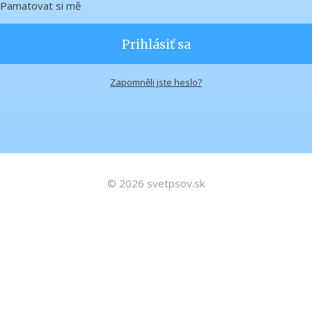
Pamatovat si mě
Prihlásiť sa
Zapomněli jste heslo?
© 2026 svetpsov.sk