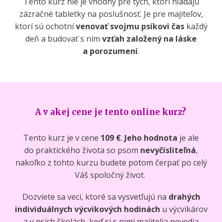
Tento kurz nie je vhodný pre tých, ktorí hľadajú
zázračné tabletky na poslušnosť. Je pre majiteľov,
ktorí sú ochotní
venovať svojmu psíkovi čas
každý
deň a budovať s ním
vzťah založený na láske
a porozumení
.
A v akej cene je tento online kurz?
Tento kurz je v cene
109 €
.
Jeho hodnota
je ale
do praktického života so psom
nevyčísliteľná
,
nakoľko z tohto kurzu budete potom čerpať po celý
Váš spoločný život.
Dozviete sa veci, ktoré sa vysvetľujú na
drahých
individuálnych výcvikových hodinách
u výcvikárov
a v psích školách, keď si s nimi majitelia nevedia