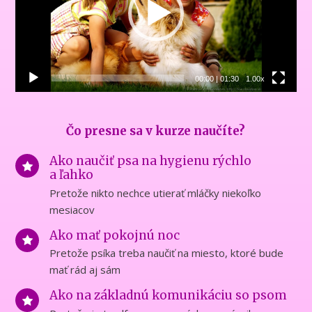
00:00
|
01:30
1.00x
Čo presne sa v kurze naučíte?
Ako naučiť psa na hygienu rýchlo
a ľahko
Pretože nikto nechce utierať mláčky niekoľko
mesiacov
Ako mať pokojnú noc
Pretože psíka treba naučiť na miesto, ktoré bude
mať rád aj sám
Ako na základnú komunikáciu so psom