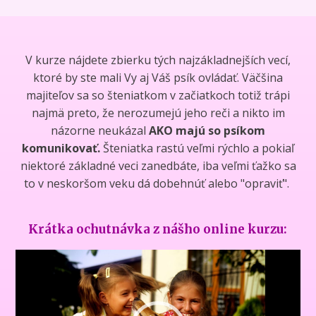
V kurze nájdete zbierku tých najzákladnejších vecí,
ktoré by ste mali Vy aj Váš psík ovládať. Väčšina
majiteľov sa so šteniatkom v začiatkoch totiž trápi
najmä preto, že nerozumejú jeho reči a nikto im
názorne neukázal
AKO majú so psíkom
komunikovať.
Šteniatka rastú veľmi rýchlo a pokiaľ
niektoré základné veci zanedbáte, iba veľmi ťažko sa
to v neskoršom veku dá dobehnúť alebo "opraviť".
Krátka ochutnávka z nášho online kurzu:
Video
přehrávač