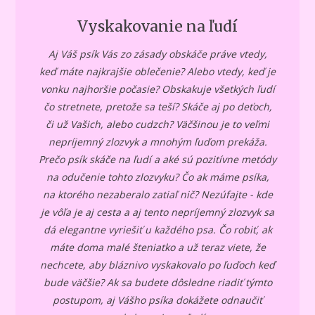
Vyskakovanie na ľudí
Aj Váš psík Vás zo zásady obskáče práve vtedy,
keď máte najkrajšie oblečenie? Alebo vtedy, keď je
vonku najhoršie počasie? Obskakuje všetkých ľudí
čo stretnete, pretože sa teší? Skáče aj po deťoch,
či už Vašich, alebo cudzch? Väčšinou je to veľmi
nepríjemný zlozvyk a mnohým ľuďom prekáža.
Prečo psík skáče na ľudí a aké sú pozitívne metódy
na odučenie tohto zlozvyku? Čo ak máme psíka,
na ktorého nezaberalo zatiaľ nič? Nezúfajte - kde
je vôľa je aj cesta a aj tento nepríjemný zlozvyk sa
dá elegantne vyriešiť u každého psa. Čo robiť, ak
máte doma malé šteniatko a už teraz viete, že
nechcete, aby bláznivo vyskakovalo po ľuďoch keď
bude väčšie? Ak sa budete dôsledne riadiť týmto
postupom, aj Vášho psíka dokážete odnaučiť