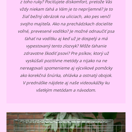
z toho ruky? Pociťujete diskomfort, pretože Vás
vždy niekam ťahá a Vám je to nepríjemné? Je to
žiaľ bežný obrázok na uliciach, ako pes venčí
svojho majiteľa. Ako na prechádzkach docielite
voľné, prevesené vodítko? Je možné odnaučiť psa
ťahať na vodítku aj keď už je dospelý a má
vypestovaný tento zlozvyk? Môže ťahanie
zdravotne škodiť psovi? Pre psíkov, ktorý už
vyskúšali pozitívne metódy a nijako na ne
nereagovali spomenieme aj výcvikové pomôcky
ako korekčná šnúrka, ohlávka a ostnatý obojok.
V prednáške nájdete aj naše videoukážky ku
všetkým metódam a návodom.