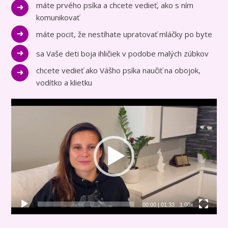
máte prvého psíka a chcete vedieť, ako s ním
komunikovať
máte pocit, že nestíhate upratovať mláčky po byte
sa Vaše deti boja ihličiek v podobe malých zúbkov
chcete vedieť ako Vášho psíka naučiť na obojok,
vodítko a klietku
Video
přehrávač
00:00
|
01:33
1.00x