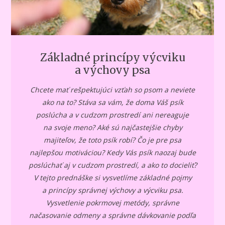
Základné princípy výcviku
a výchovy psa
Chcete mať rešpektujúci vzťah so psom a neviete
ako na to? Stáva sa vám, že doma Váš psík
poslúcha a v cudzom prostredí ani nereaguje
na svoje meno? Aké sú najčastejšie chyby
majiteľov, že toto psík robí? Čo je pre psa
najlepšou motiváciou? Kedy Vás psík naozaj bude
poslúchať aj v cudzom prostredí, a ako to docieliť?
V tejto prednáške si vysvetlíme základné pojmy
a princípy správnej výchovy a výcviku psa.
Vysvetlenie pokrmovej metódy, správne
načasovanie odmeny a správne dávkovanie podľa