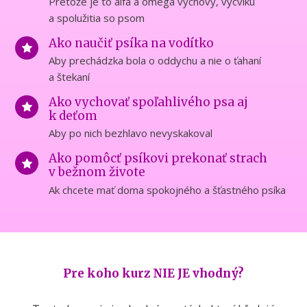
Pretože je to alfa a omega výchovy, výcviku
a spolužitia so psom
Ako naučiť psíka na vodítko
Aby prechádzka bola o oddychu a nie o ťahaní
a štekaní
Ako vychovať spoľahlivého psa aj
k deťom
Aby po nich bezhlavo nevyskakoval
Ako pomôcť psíkovi prekonať strach
v bežnom živote
Ak chcete mať doma spokojného a šťastného psíka
Pre koho kurz NIE JE vhodný?