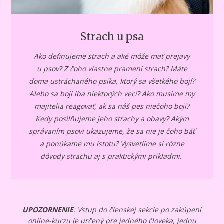
Strach u psa
Ako definujeme strach a aké môže mať prejavy
u psov? Z čoho vlastne pramení strach? Máte
doma ustráchaného psíka, ktorý sa všetkého bojí?
Alebo sa bojí iba niektorých vecí? Ako musíme my
majitelia reagovať, ak sa náš pes niečoho bojí?
Kedy posilňujeme jeho strachy a obavy? Akým
správaním psovi ukazujeme, že sa nie je čoho báť
a ponúkame mu istotu? Vysvetlíme si rôzne
dôvody strachu aj s praktickými príkladmi.
UPOZORNENIE
: Vstup do členskej sekcie po zakúpení
online-kurzu je určený pre jedného človeka, jednu