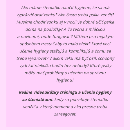
Ako máme šteniatko naučiť hygiene, že sa má
vyprázdňovať vonku? Ako často treba psíka venčiť?
Musíme chodiť vonku aj v noci? Je dobré učiť psíka
doma na podložky? A čo teória s mláčkou
a novinami, bude fungovať ? Môžem psa nejakým
spôsobom trestať aby to malo efekt? Ktoré veci
učenie hygieny sťažujú a komplikujú a čomu sa
treba vyvarovať? V akom veku má byť psík schopný
vydržať niekoľko hodín bez nehody? Ktoré psíky
môžu mať problémy s učením na správnu
hygienu?
Reálne videoukážky tréningu a učenia hygieny
so šteniatkami
: kedy sa potrebuje šteniatko
venčiť a v ktorý moment a ako presne treba
zareagovať.