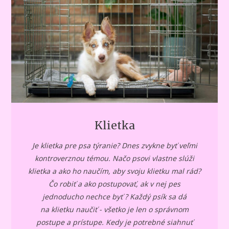
Klietka
Je klietka pre psa týranie? Dnes zvykne byť veľmi
kontroverznou témou. Načo psovi vlastne slúži
klietka a ako ho naučím, aby svoju klietku mal rád?
Čo robiť a ako postupovať, ak v nej pes
jednoducho nechce byť ? Každý psík sa dá
na klietku naučiť - všetko je len o správnom
postupe a prístupe. Kedy je potrebné siahnuť