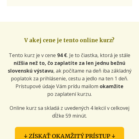
V akej cene je tento online kurz?
Tento kurz je v cene
94 €
. Je to čiastka, ktorá je stále
nižšia než to, čo zaplatíte za len jednu bežnú
slovenskú výstavu
, ak počítame na deň iba základný
poplatok za prihlásenie, cestu a jedlo na ten 1 deň.
Prístupové údaje Vám prídu mailom
okamžite
po zaplatení kurzu.
Online kurz sa skladá z uvedených 4 lekcií v celkovej
dĺžke 59 minút.
↓ ZÍSKAŤ OKAMŽITÝ PRÍSTUP ↓