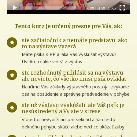
00:00
|
01:50
1.00x
Tento kurz je určený presne pre Vás, ak:
ste začiatočník a nemáte predstavu, ako
to na výstave vyzerá
Máte psíka s PP a láka Vás vyskúšať výstavu?
Uvidíte reálne videá z výstav
ste rozhodnutý prihlásiť sa na výstavu
ale neviete, čo všetko musí psík ovládať
Naučíme Vás základy výstavného postoja, zvykanie
psa na posúdenie a správne predvedenie v pohybe
ste už výstavu vyskúšali, ale Váš psík je
nesústredený a Vy ste v strese
V postoji nevydrží ani pár sekúnd a namiesto
pekného pohybu skáče alebo nechce ukázať zuby