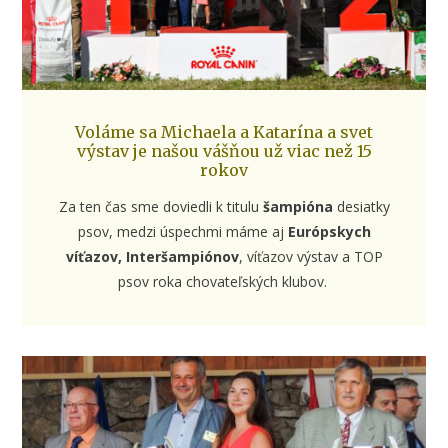
Voláme sa Michaela a Katarína a svet
výstav je našou vášňou už viac než 15
rokov
Za ten čas sme doviedli k titulu
šampióna
desiatky
psov, medzi úspechmi máme aj
Európskych
víťazov, Interšampiónov
, víťazov výstav a TOP
psov roka chovateľských klubov.