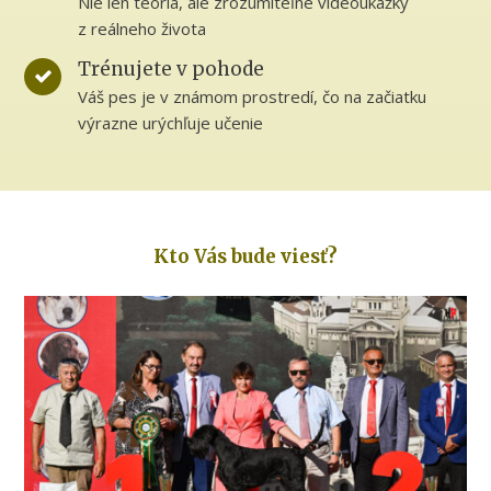
Nie len teória, ale zrozumiteľné videoukážky
z reálneho života
Trénujete v pohode
Váš pes je v známom prostredí, čo na začiatku
výrazne urýchľuje učenie
Kto Vás bude viesť?