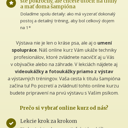
ste pokročilý, ale chcete útočiť na tituly
a mať doma šampióna
Doladíme spolu detaily: ako má vyzerať dokonalý
postoj a detailný tréning, aby bol celkový dojem
na 1*
Výstava nie je len o kráse psa, ale aj o
umení
spolupráce
. Náš online kurz Vám ukáže techniky
profesionálov, ktoré zvládnete nacvičiť aj u Vás
v obývačke alebo na záhrade. V lekciách nájdete aj
videoukážky a fotoukážky priamo z výstav
a výstavných tréningov. Vaša cesta k titulu šampióna
začína tu! Po pozretí a zvládnutí tohto online kurzu
budete pripravení na prvú výstavu s Vašim psíkom.
Prečo si vybrať online kurz od nás?
Lekcie krok za krokom