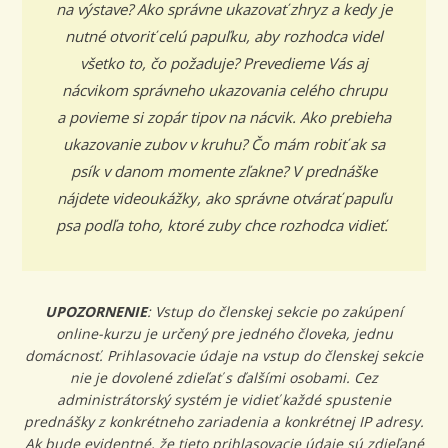
na výstave? Ako správne ukazovať zhryz a kedy je
nutné otvoriť celú papuľku, aby rozhodca videl
všetko to, čo požaduje? Prevedieme Vás aj
nácvikom správneho ukazovania celého chrupu
a povieme si zopár tipov na nácvik. Ako prebieha
ukazovanie zubov v kruhu? Čo mám robiť ak sa
psík v danom momente zľakne? V prednáške
nájdete videoukážky, ako správne otvárať papuľu
psa podľa toho, ktoré zuby chce rozhodca vidieť.
UPOZORNENIE
: Vstup do členskej sekcie po zakúpení
online-kurzu je určený pre jedného človeka, jednu
domácnosť. Prihlasovacie údaje na vstup do členskej sekcie
nie je dovolené zdieľať s ďalšími osobami. Cez
administrátorský systém je vidieť každé spustenie
prednášky z konkrétneho zariadenia a konkrétnej IP adresy.
Ak bude evidentné, že tieto prihlasovacie údaje sú zdieľané