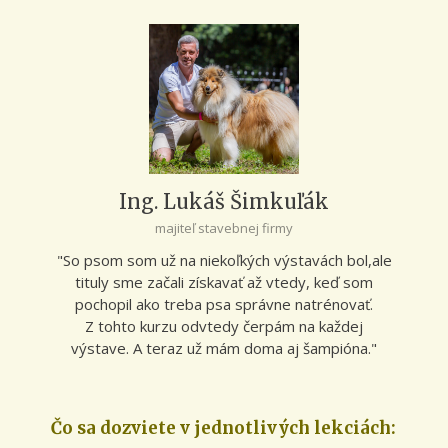
Ing. Lukáš Šimkuľák
majiteľ stavebnej firmy
"So psom som už na niekoľkých výstavách bol,ale
tituly sme začali získavať až vtedy, keď som
pochopil ako treba psa správne natrénovať.
Z tohto kurzu odvtedy čerpám na každej
výstave. A teraz už mám doma aj šampióna."
Čo sa dozviete v jednotlivých lekciách: