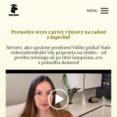
MENU
Premeňte stres z prvej výstavy na radosť
z úspechu!
Neviete, ako správne predviesť Vášho psíka? Naše
videoinštruktáže Vás pripravia na všetko - od
prvého tréningu až po titul šampióna, a to
z pohodlia domova!
Video
přehrávač