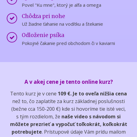
Povel "Ku mne", ktorý je alfa a omega
Chôdza pri nohe
Už žiadne ťahanie na vodítku a štekanie
Odloženie psíka
Pokojné čakanie pred obchodom či v kaviarni
A v akej cene je tento online kurz?
Tento kurz je v cene
109 €. Je to oveľa nižšia cena
než to, čo zaplatíte za kurz základnej poslušnosti
(bežne cca 150-200 €) kde si hovoríme tie isté veci,
s tým rozdielom, že
naše video s návodom si
môžete prezrieť a vypočuť toľkokrát, koľkokrát
potrebujete
. Prístupové údaje Vám prídu mailom