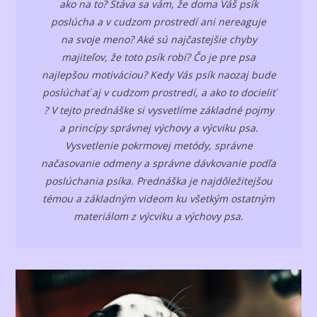
ako na to? Stáva sa vám, že doma Váš psík
poslúcha a v cudzom prostredí ani nereaguje
na svoje meno? Aké sú najčastejšie chyby
majiteľov, že toto psík robí? Čo je pre psa
najlepšou motiváciou? Kedy Vás psík naozaj bude
poslúchať aj v cudzom prostredí, a ako to docieliť
? V tejto prednáške si vysvetlíme základné pojmy
a princípy správnej výchovy a výcviku psa.
Vysvetlenie pokrmovej metódy, správne
načasovanie odmeny a správne dávkovanie podľa
poslúchania psíka. Prednáška je najdôležitejšou
témou a základným videom ku všetkým ostatným
materiálom z výcviku a výchovy psa.