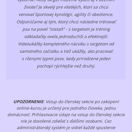
živote? Je skvelý pre všetkých, ktorí sa chcú
venovať športovej kynológii, agility či obedience.
Odporúčame aj tým, ktorý chcú následne trénovať
psa na povel “zostaň” - s targetom je tréning
odkladačky oveľa jednoduchší a efektnejší.
Videoukážky kompletného nácviku s targetom od
samotného začiatku a tiež ukážky, ako pracovať
s rôznymi typmi psov, kedy prirodzene jeden
pochopí rýchlejšie než druhý.
UPOZORNENIE
: Vstup do členskej sekcie po zakúpení
online-kurzu je určený pre jedného človeka, jednu
domácnosť. Prihlasovacie údaje na vstup do členskej sekcie
nie je dovolené zdieľať s ďalšími osobami. Cez
administrátorský systém je vidieť každé spustenie