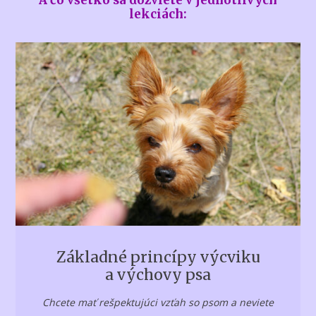
A čo všetko sa dozviete v jednotlivých
lekciách:
Základné princípy výcviku
a výchovy psa
Chcete mať rešpektujúci vzťah so psom a neviete