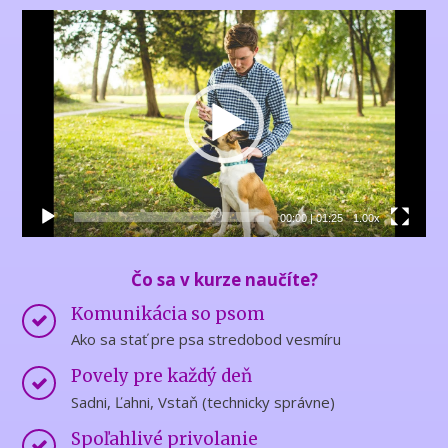
Video
přehrávač
00:00
|
01:25
1.00x
Čo sa v kurze naučíte?
Komunikácia so psom
Ako sa stať pre psa stredobod vesmíru
Povely pre každý deň
Sadni, Ľahni, Vstaň (technicky správne)
Spoľahlivé privolanie