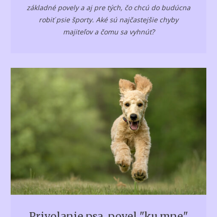
základné povely a aj pre tých, čo chcú do budúcna
robiť psie športy. Aké sú najčastejšie chyby
majiteľov a čomu sa vyhnúť?
Privolanie psa, povel "ku mne"