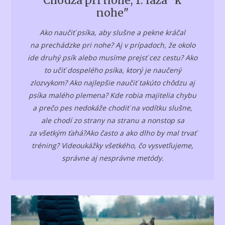
Chôdza pri nohe, 1. fáza "k
nohe"
Ako naučiť psíka, aby slušne a pekne kráčal
na prechádzke pri nohe? Aj v prípadoch, že okolo
ide druhý psík alebo musíme prejsť cez cestu? Ako
to učiť dospelého psíka, ktorý je naučený
zlozvykom? Ako najlepšie naučiť takúto chôdzu aj
psíka malého plemena? Kde robia majitelia chybu
a prečo pes nedokáže chodiť na vodítku slušne,
ale chodí zo strany na stranu a nonstop sa
za všetkým ťahá?Ako často a ako dlho by mal trvať
tréning? Videoukážky všetkého, čo vysvetľujeme,
správne aj nesprávne metódy.