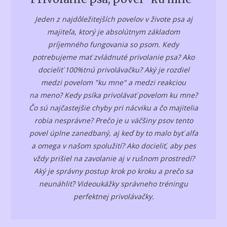
Jeden z najdôležitejších povelov v živote psa aj
majiteľa, ktorý je absolútnym základom
príjemného fungovania so psom. Kedy
potrebujeme mať zvládnuté privolanie psa? Ako
docieliť 100%tnú privolávačku? Aký je rozdiel
medzi povelom "ku mne" a medzi reakciou
na meno? Kedy psíka privolávať povelom ku mne?
Čo sú najčastejšie chyby pri nácviku a čo majitelia
robia nesprávne? Prečo je u väčšiny psov tento
povel úplne zanedbaný, aj keď by to malo byť alfa
a omega v našom spolužití? Ako docieliť, aby pes
vždy prišiel na zavolanie aj v rušnom prostredí?
Aký je správny postup krok po kroku a prečo sa
neunáhliť? Videoukážky správneho tréningu
perfektnej privolávačky.