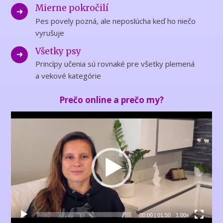
Mierne pokročilí
Pes povely pozná, ale neposlúcha keď ho niečo
vyrušuje
Všetky psy
Princípy učenia sú rovnaké pre všetky plemená
a vekové kategórie
Prečo online a prečo my?
Video
přehrávač
00:00
|
01:50
1.00x