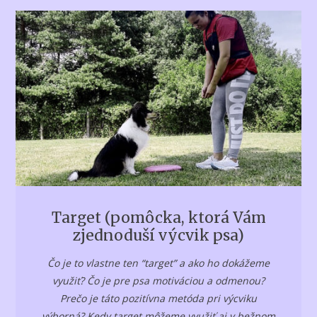
Target (pomôcka, ktorá Vám
zjednoduší výcvik psa)
Čo je to vlastne ten “target” a ako ho dokážeme
využiť? Čo je pre psa motiváciou a odmenou?
Prečo je táto pozitívna metóda pri výcviku
výborná? Kedy target môžeme využiť aj v bežnom